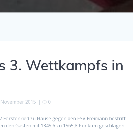
s 3. Wettkampfs in
. November 2015
|
0
V Forstenried zu Hause gegen den ESV Freimann bestritt,
n den Gästen mit 1345,6 zu 1565,8 Punkten geschlagen