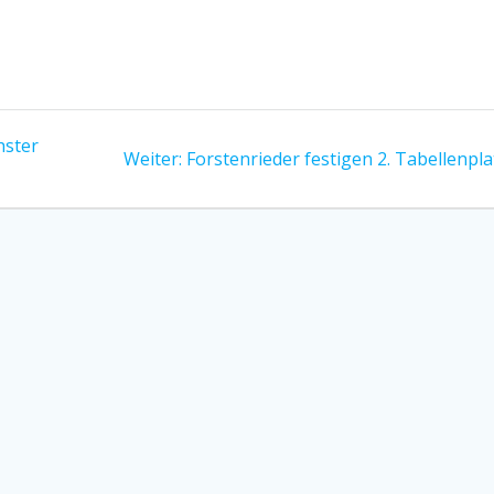
hster
Nächster
Weiter:
Forstenrieder festigen 2. Tabellenpla
Beitrag: