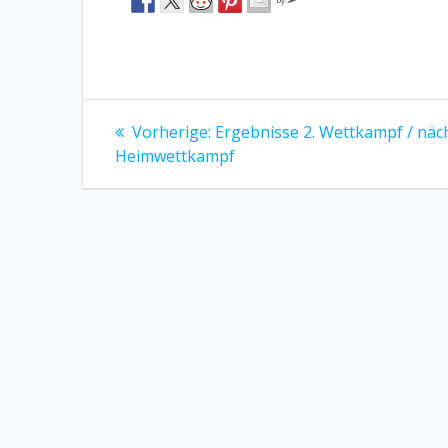
Beitragsnavigation
Vorheriger
Vorherige:
Ergebnisse 2. Wettkampf / näc
Beitrag:
Heimwettkampf