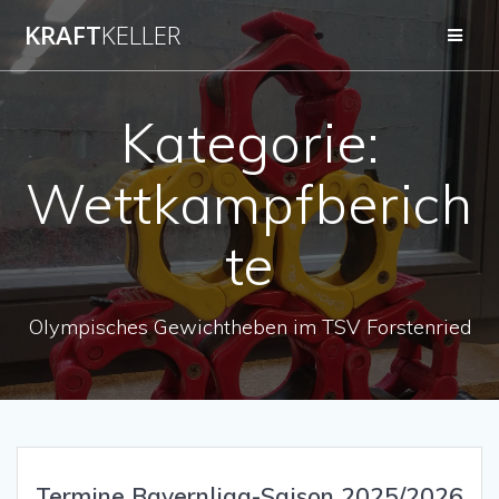
Zum
KRAFT
KELLER
Inhalt
springen
Kategorie:
Wettkampfberich
te
Olympisches Gewichtheben im TSV Forstenried
Termine Bayernliga-Saison 2025/2026