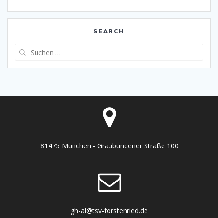
SEARCH
Suche
nach:
81475 München - Graubündener Straße 100
gh-al@tsv-forstenried.de