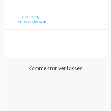
Beitragsnavigation
Vorheriger
Vorherige:
Beitrag:
20180920_093438
Kommentar verfassen