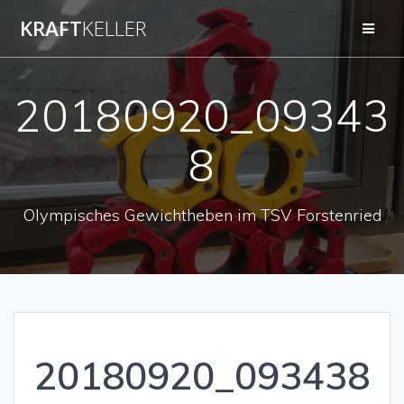
Zum
KRAFT
KELLER
Inhalt
springen
20180920_09343
8
Olympisches Gewichtheben im TSV Forstenried
20180920_093438