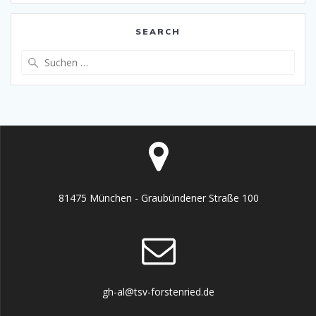
SEARCH
Suche
nach:
81475 München - Graubündener Straße 100
gh-al@tsv-forstenried.de