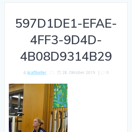
597D1DE1-EFAE-
4FF3-9D4D-
4B08D9314B29
kraftkeller
28. Oktober 2019
|
0