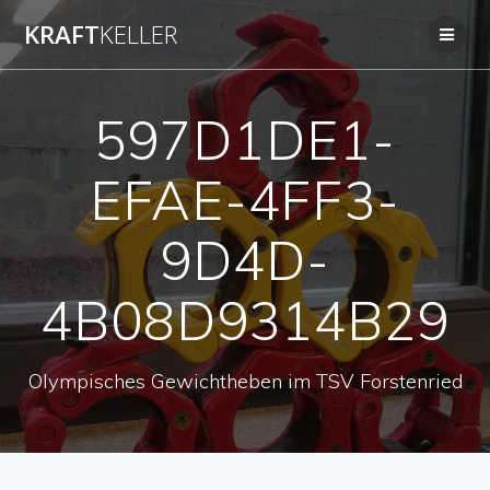
Zum
KRAFT
KELLER
Inhalt
springen
597D1DE1-
EFAE-4FF3-
9D4D-
4B08D9314B29
Olympisches Gewichtheben im TSV Forstenried