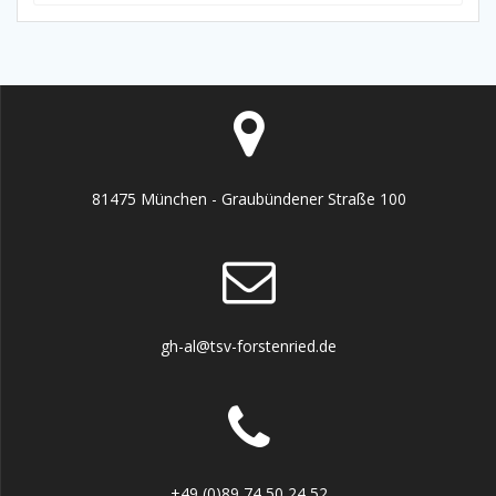
81475 München - Graubündener Straße 100
gh-al@tsv-forstenried.de
+49 (0)89 74 50 24 52