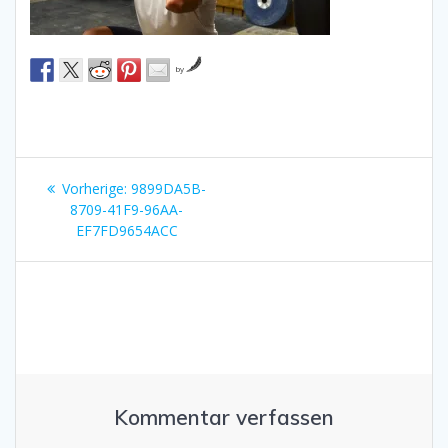
by
Beitragsnavigation
Vorheriger
Vorherige:
9899DA5B-
Beitrag:
8709-41F9-96AA-
EF7FD9654ACC
Kommentar verfassen