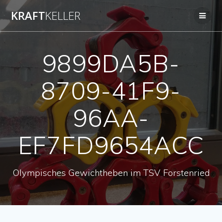
Zum
KRAFT
KELLER
Inhalt
springen
9899DA5B-
8709-41F9-
96AA-
EF7FD9654ACC
Olympisches Gewichtheben im TSV Forstenried