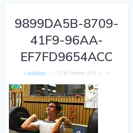
9899DA5B-8709-
41F9-96AA-
EF7FD9654ACC
kraftkeller
28. Oktober 2019
|
0