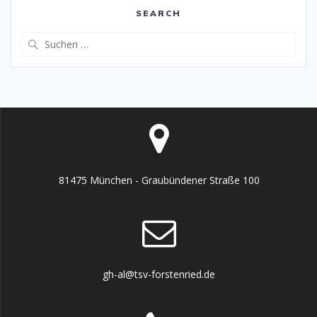
SEARCH
Suche
nach:
81475 München - Graubündener Straße 100
gh-al@tsv-forstenried.de