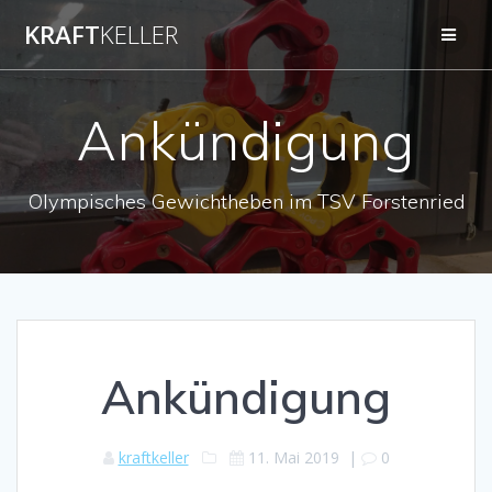
Zum
KRAFT
KELLER
Inhalt
springen
Ankündigung
Olympisches Gewichtheben im TSV Forstenried
Ankündigung
kraftkeller
11. Mai 2019
|
0