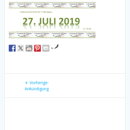
by
Beitragsnavigation
Vorheriger
Vorherige:
Beitrag:
Ankündigung