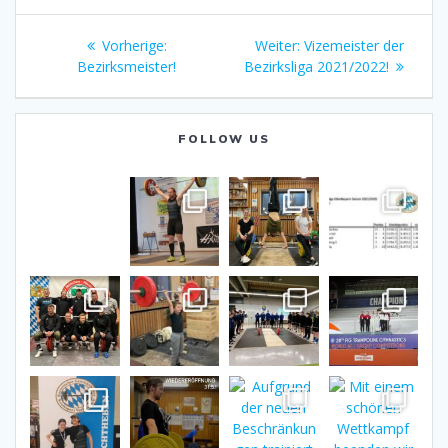
Beitragsnavigation
Vorheriger
Nächster
Vorherige:
Weiter:
Vizemeister der
Beitrag:
Beitrag:
Bezirksmeister!
Bezirksliga 2021/2022!
FOLLOW US