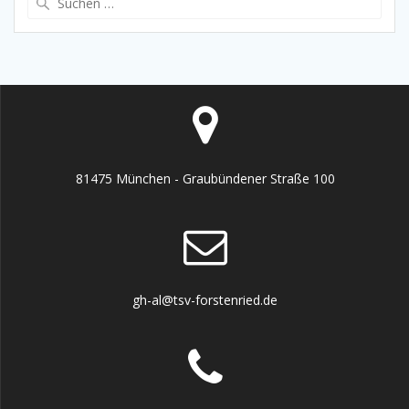
nach:
81475 München - Graubündener Straße 100
gh-al@tsv-forstenried.de