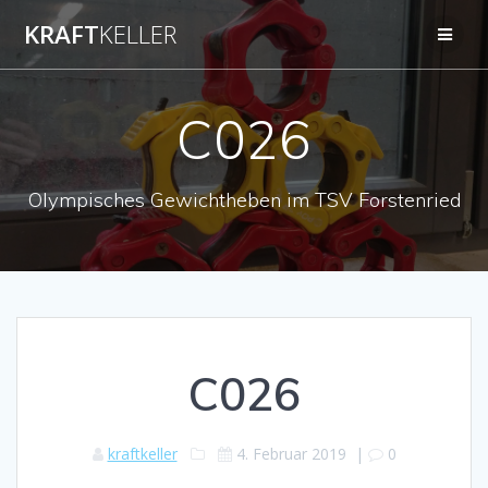
Zum
KRAFT
KELLER
Inhalt
springen
C026
Olympisches Gewichtheben im TSV Forstenried
C026
kraftkeller
4. Februar 2019
|
0