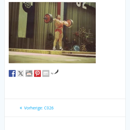
by
Beitragsnavigation
Vorheriger
Vorherige:
C026
Beitrag: