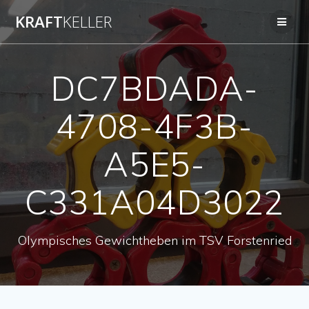
Zum
KRAFT
KELLER
Inhalt
springen
DC7BDADA-
4708-4F3B-
A5E5-
C331A04D3022
Olympisches Gewichtheben im TSV Forstenried