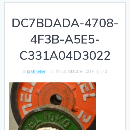
DC7BDADA-4708-
4F3B-A5E5-
C331A04D3022
kraftkeller
28. Oktober 2019
|
0