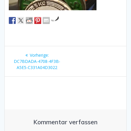
by
Beitragsnavigation
Vorheriger
Vorherige:
Beitrag:
DC7BDADA-4708-4F3B-
A5E5-C331A04D3022
Kommentar verfassen