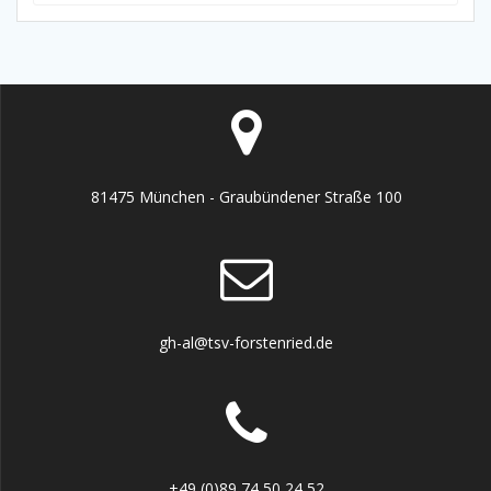
81475 München - Graubündener Straße 100
gh-al@tsv-forstenried.de
+49 (0)89 74 50 24 52