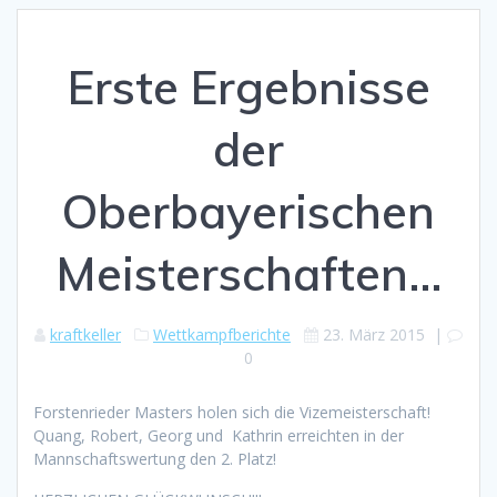
Erste Ergebnisse
der
Oberbayerischen
Meisterschaften…
kraftkeller
Wettkampfberichte
23. März 2015
|
0
Forstenrieder Masters holen sich die Vizemeisterschaft!
Quang, Robert, Georg und Kathrin erreichten in der
Mannschaftswertung den 2. Platz!