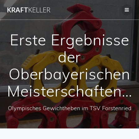
Zum
KRAFT
KELLER
Inhalt
springen
Erste Ergebnisse
der
Oberbayerischen
Meisterschaften…
Olympisches Gewichtheben im TSV Forstenried