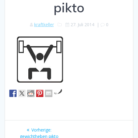
pikto
kraftkeller
27. Juli 2014
|
0
by
Beitragsnavigation
Vorheriger
Vorherige:
Beitrag:
gewichtheben pikto