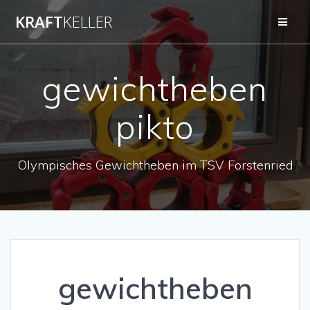
Zum
KRAFT
KELLER
Inhalt
springen
gewichtheben
pikto
Olympisches Gewichtheben im TSV Forstenried
gewichtheben