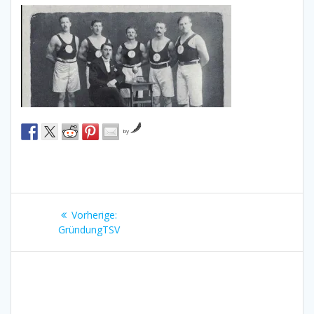
by
Beitragsnavigation
Vorheriger
Vorherige:
Beitrag:
GründungTSV