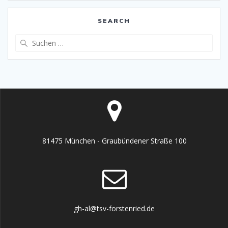
SEARCH
Suche
nach:
81475 München - Graubündener Straße 100
gh-al@tsv-forstenried.de