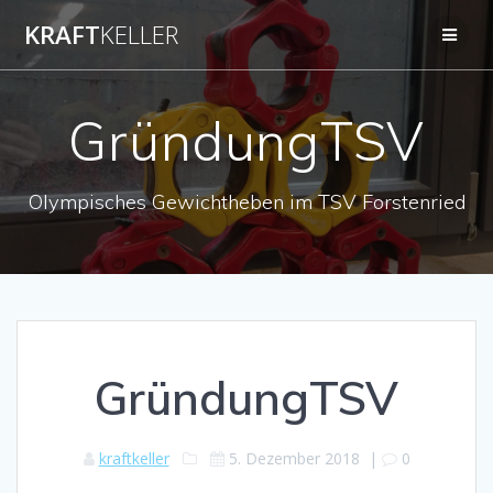
Zum
KRAFT
KELLER
Inhalt
springen
GründungTSV
Olympisches Gewichtheben im TSV Forstenried
GründungTSV
kraftkeller
5. Dezember 2018
|
0