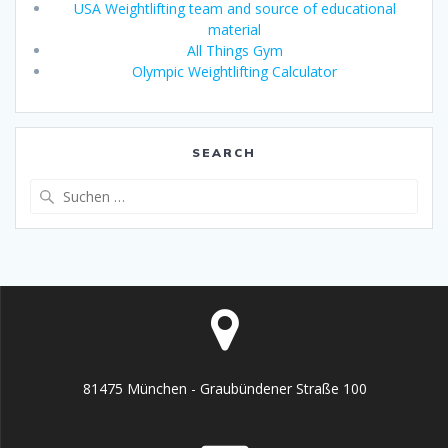
USA Weightlifting team and source of educational
material
All Things Gym
Olympic Weightlifting Calculator
SEARCH
Suche
nach:
81475 München - Graubündener Straße 100