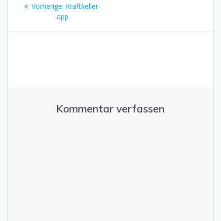
Beitragsnavigation
Vorheriger
Vorherige:
Kraftkeller-
Beitrag:
app
Kommentar verfassen