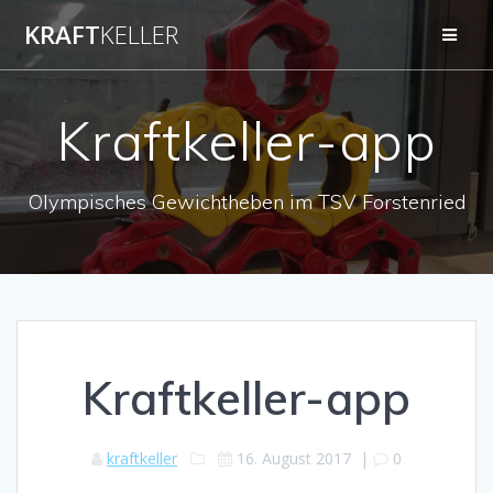
Zum
KRAFT
KELLER
Inhalt
springen
Kraftkeller-app
Olympisches Gewichtheben im TSV Forstenried
Kraftkeller-app
kraftkeller
16. August 2017
|
0