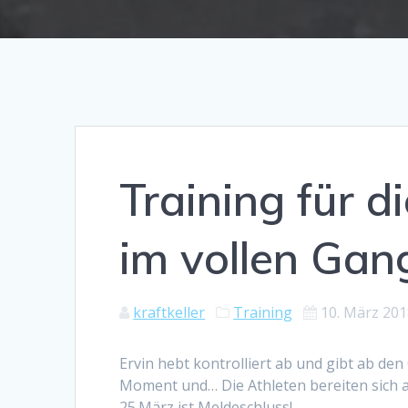
Training für 
im vollen Gan
kraftkeller
Training
10. März 20
Ervin hebt kontrolliert ab und gibt ab den
Moment und… Die Athleten bereiten sich a
25.März ist Meldeschluss!