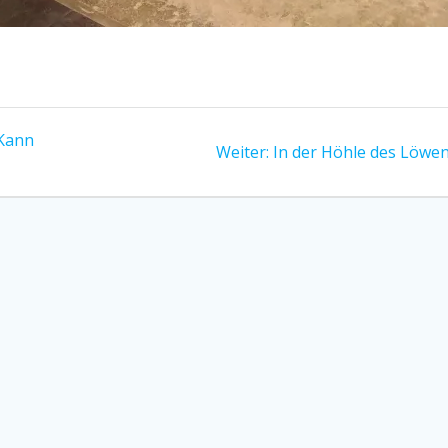
„Kann
Nächster
Weiter:
In der Höhle des Löwe
Beitrag: