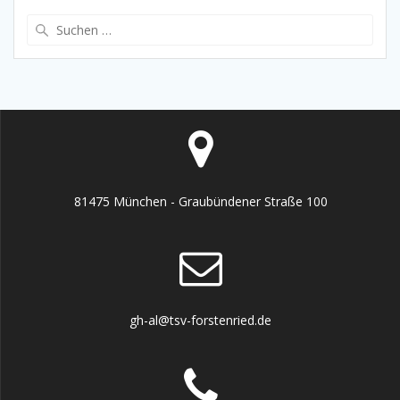
Suche
nach:
81475 München - Graubündener Straße 100
gh-al@tsv-forstenried.de