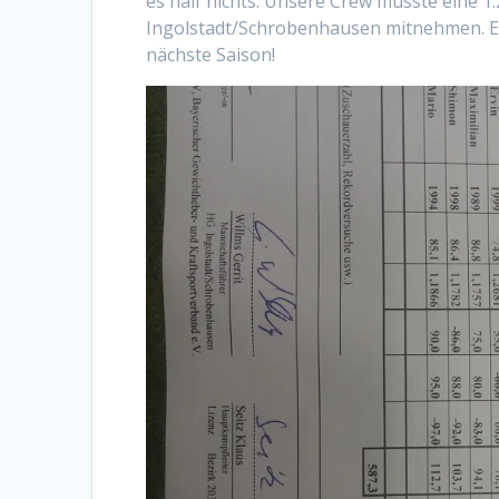
es half nichts: Unsere Crew musste eine 
Ingolstadt/Schrobenhausen mitnehmen. Eine
nächste Saison!