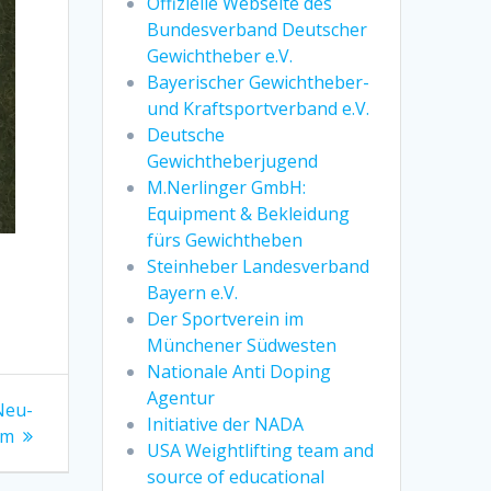
Offizielle Webseite des
Bundesverband Deutscher
Gewichtheber e.V.
Bayerischer Gewichtheber-
und Kraftsportverband e.V.
Deutsche
Gewichtheberjugend
M.Nerlinger GmbH:
Equipment & Bekleidung
fürs Gewichtheben
Steinheber Landesverband
Bayern e.V.
Der Sportverein im
Münchener Südwesten
Nationale Anti Doping
Agentur
Neu-
Initiative der NADA
lm
USA Weightlifting team and
source of educational