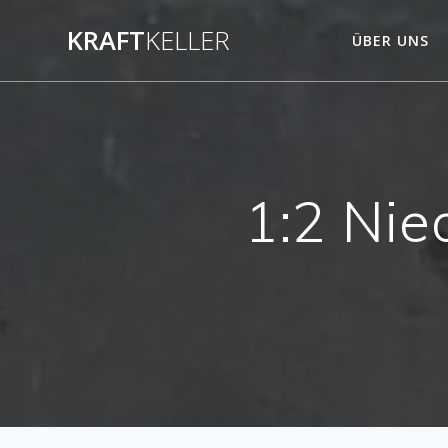
Zum
KRAFT
KELLER
Inhalt
ÜBER UNS
springen
1:2 Nie