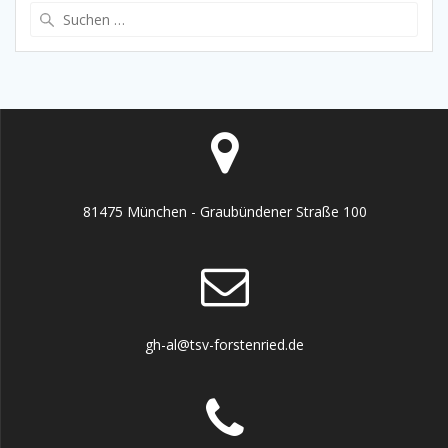
Suche
nach:
81475 München - Graubündener Straße 100
gh-al@tsv-forstenried.de