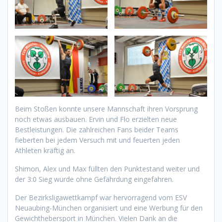
Beim Stoßen konnte unsere Mannschaft ihren Vorsprung
noch etwas ausbauen. Ervin und Flo erzielten neue
Bestleistungen. Die zahlreichen Fans beider Teams
fieberten bei jedem Versuch mit und feuerten jeden
Athleten kräftig an.
Shimon, Alex und Max füllten den Punktestand weiter und
der 3:0 Sieg wurde ohne Gefährdung eingefahren.
Der Bezirksligawettkampf war hervorragend vom ESV
Neuaubing-München organisiert und eine Werbung für den
Gewichthebersport in München. Vielen Dank an die