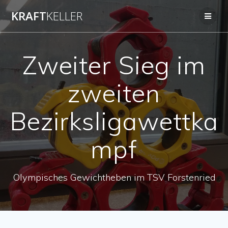
Zum
KRAFT
KELLER
Inhalt
springen
Zweiter Sieg im
zweiten
Bezirksligawettka
mpf
Olympisches Gewichtheben im TSV Forstenried