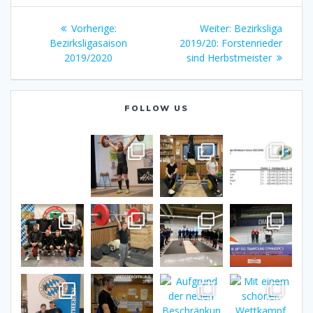
Beitragsnavigation
Vorheriger
Nächster
Vorherige:
Weiter:
Bezirksliga
Beitrag:
Beitrag:
Bezirksligasaison
2019/20: Forstenrieder
2019/2020
sind Herbstmeister
FOLLOW US